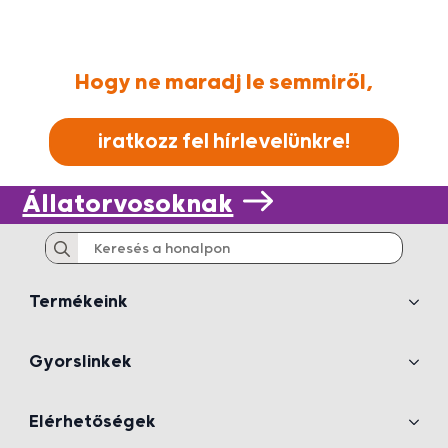
hanem ugyanennyire jótékony is legyen. Jó egészséget
kívánunk a boldog falatozás mellé! 🐕😊
Hogy ne maradj le semmiről,
iratkozz fel hírlevelünkre!
Állatorvosoknak
Search
for:
Termékeink
Gyorslinkek
Elérhetőségek