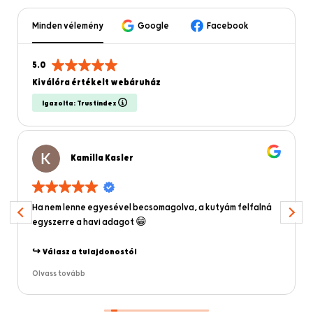
Minden vélemény
Google
Facebook
5.0
Kiválóra értékelt webáruház
Igazolta: Trustindex
Kamilla Kasler
Ha nem lenne egyesével becsomagolva, a kutyám felfalná
egyszerre a havi adagot 😁
Válasz a tulajdonostól
Köszönjük az ötcsillagos értékelést! A kutyádnak
Olvass tovább
egyértelműen jó ízlése van. 😎 Az egyesével csomagolás
azért van, mert a minőségre minden egyes falatnál külön
odafigyelünk. 🔍 A célunk, hogy ne csak határtalanul finom,