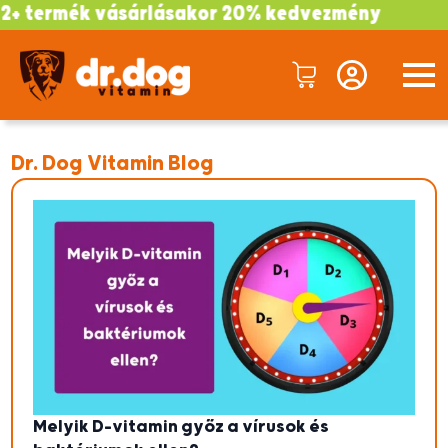
+ termék vásárlásakor 20% kedvezmény
Dr. Dog Vitamin Blog
Melyik D-vitamin győz a vírusok és