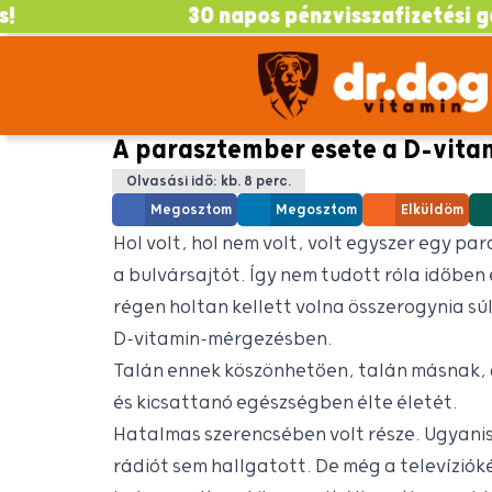
30 napos pénzvisszafizetési garancia!
A parasztember esete a D-vit
Olvasási idő: kb. 8 perc.
Megosztom
Megosztom
Elküldöm
Hol volt, hol nem volt, volt egyszer egy pa
a bulvársajtót. Így nem tudott róla időben
régen holtan kellett volna összerogynia s
D-vitamin-mérgezésben.
Talán ennek köszönhetően, talán másnak, 
és kicsattanó egészségben élte életét.
Hatalmas szerencsében volt része. Ugyanis
rádiót sem hallgatott. De még a televíziók