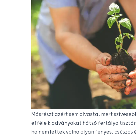
Másrészt azért sem olvasta, mert szíveseb
efféle kiadványokat hátsó fertálya tisztán
ha nem lettek volna olyan fényes, csúszós 