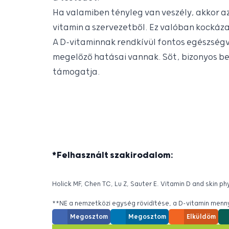
Ha valamiben tényleg van veszély, akkor az 
vitamin a szervezetből. Ez valóban kockáz
A D-vitaminnak rendkívül fontos egészség
megelőző hatásai vannak. Sőt, bizonyos b
támogatja.
*Felhasznált szakirodalom:
Holick MF, Chen TC, Lu Z, Sauter E. Vitamin D and skin ph
**NE a nemzetközi egység rövidítése, a D-vitamin me
Megosztom
Megosztom
Elküldöm