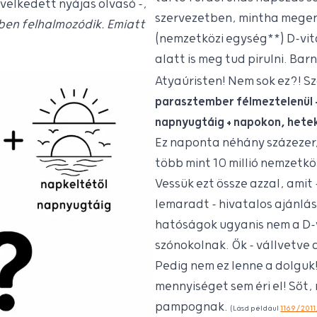
velkedett nyájas olvasó –,
szervezetben, mintha megen
tben felhalmozódik. Emiatt
(nemzetközi egység**) D-vit
alatt is meg tud pirulni. Bar
Atyaúristen! Nem sok ez?! S
parasztember félmeztelenül +
napnyugtáig + napokon, hetek
Ez naponta néhány százezer,
több mint 10 millió nemzetkö
Vessük ezt össze azzal, amit
lemaradt – hivatalos ajánl
hatóságok ugyanis nem a D-
szónokolnak. Ők – vállvetve 
Pedig nem ez lenne a dolguk
mennyiséget sem éri el! Sőt
pampognak.
(Lásd például
1169/2011