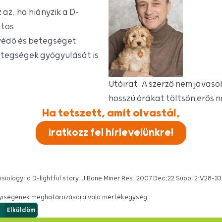
az, ha hiányzik a D-
atos.
védő és betegséget
etegségek gyógyulását is
Utóirat: A szerző nem javaso
hosszú órákat töltsön erős 
Ha tetszett, amit olvastál,
iratkozz fel hírlevelünkre!
ysiology: a D-lightful story. J Bone Miner Res. 2007 Dec;22 Suppl 2:V28-33
nnyiségének meghatározására való mértékegység.
Elküldöm