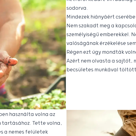
sodorva.
Mindezek hiányáért cserébe v
Nem szakadt meg a kapcsola
személyiségű emberekkel. N
valóságának érzékelése sem
Régen ezt úgy mondták volna
Azért nem olvasta a sajtót, m
becsületes munkával töltött
ben használta volna az
 tartásához. Tette volna,
és a nemes felületek