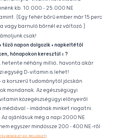
nénk kb. 10.000 - 25.000 NE
amint. (Egy fehér bőrű ember már 15 perc
na vagy barnuló bőrnél ez változó.)
zámoljunk csak!
 tűző napon dolgozik + napkeltétől
en, hónapokon keresztül = ?
 hetente néhány millió, havonta akár
zi egység D-vitamin is lehet!
 – a korszerű tudománytól jócskán
ások mondanak. Az egészségügyi
vitamin közegészségügyi előnyeiről
a médiával – imádnak minket riogatni.
! Az ajánlásuk még a napi 2000 NE
, nem egyszer mindössze 200 - 400 NE-ről
/EU RENDELET XIII. MELLÉKLET
)