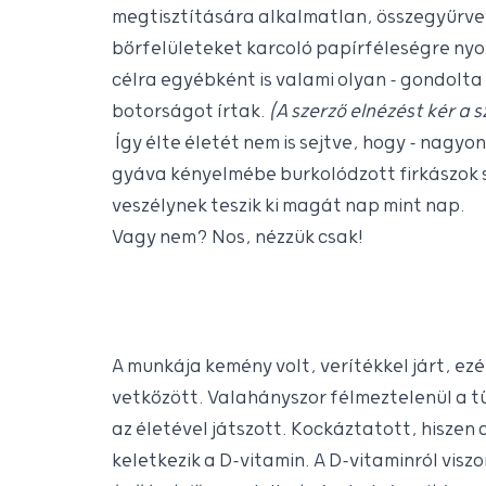
megtisztítására alkalmatlan, összegyűrve
bőrfelületeket karcoló papírféleségre nyo
célra egyébként is valami olyan – gondolta
botorságot írtak.
(A szerző elnézést kér a 
Így élte életét nem is sejtve, hogy – nagy
gyáva kényelmébe burkolódzott firkászok s
veszélynek teszik ki magát nap mint nap.
Vagy nem? Nos, nézzük csak!
A munkája kemény volt, verítékkel járt, ezér
vetkőzött. Valahányszor félmeztelenül a 
az életével játszott. Kockáztatott, hiszen
keletkezik a D-vitamin. A D-vitaminról visz