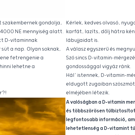
át szakembernek gondolja,
Kérlek, kedves olvasó, nyug
i 4000 NE mennyiség alatt.
karfát, lazíts, dőlj hátra k
tt D-vitaminnak
lábujjaidat is.
 süt a nap. Olyan soknak,
A válasz egyszerű és megny
ene fetrengenie a
Szó sincs D-vitamin-mérgezés
hinni lehetne a
gondossággal vigyáz ránk.
Hál’ istennek, D-vitamin-mé
eldugott zugaiban szöszmöt
r?!
elméjében létezik.
A valóságban a D-vitamin me
és többszörösen túlbiztosítot
legfontosabb információ, amit
lehetetlenség a D-vitamint tú