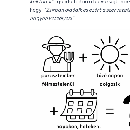
kell tudni”
– gondolhatná a bulvársajtón ne
hogy:
“Zsírban oldódik és ezért a szerveze
nagyon veszélyes!”