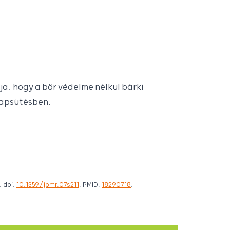
lja, hogy a bőr védelme nélkül bárki
napsütésben.
. doi:
10.1359/jbmr.07s211
. PMID:
18290718
.