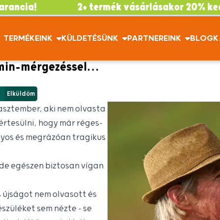
2+ termék vásárlásakor 20% kedvezmény
TERMÉKEINK
KÜLDETÉSÜNK
PARTNEREINK
BLOG
K
amin-mérgezéssel…
Elküldöm
rasztember, aki nem olvasta
 értesülni, hogy már réges-
úlyos és megrázóan tragikus
de egészen biztosan vígan
 újságot nem olvasott és
észüléket sem nézte – se