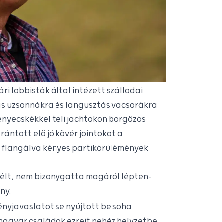
i lobbisták által intézett szállodai
gás uzsonnákra és langusztás vacsorákra
enyecskékkel teli jachtokon borgőzös
rántott elő jó kövér jointokat a
 flangálva kényes partikörülémények
t élt, nem bizonygatta magáról lépten-
ny.
ényjavaslatot se nyújtott be soha
magyar családok ezreit nehéz helyzetbe