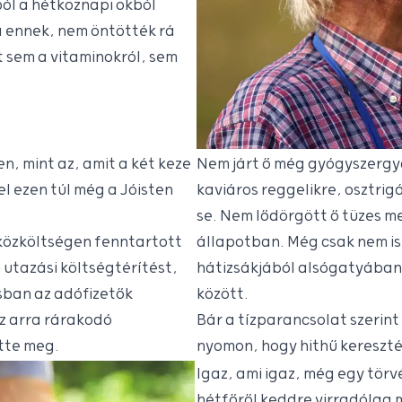
ból a hétköznapi okból
a ennek, nem öntötték rá
t sem a vitaminokról, sem
n, mint az, amit a két keze
Nem járt ő még gyógyszergyár
 ezen túl még a Jóisten
kaviáros reggelikre, osztri
se. Nem lődörgött ő tüzes m
 közköltségen fenntartott
állapotban. Még csak nem is 
utazási költségtérítést,
hátizsákjából alsógatyában
sban az adófizetők
között.
az arra rárakodó
Bár a tízparancsolat szerin
ette meg.
nyomon, hogy hithű kereszté
Igaz, ami igaz, még egy törv
hétfőről keddre virradólag 