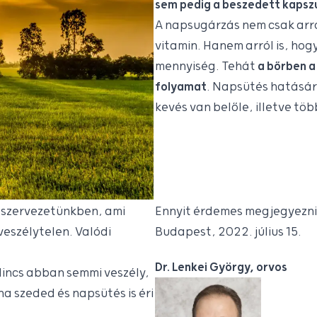
sem pedig a beszedett kapszu
A napsugárzás nem csak arr
vitamin. Hanem arról is, hog
mennyiség. Tehát
a bőrben a
folyamat
. Napsütés hatásár
kevés van belőle, illetve töb
a szervezetünkben, ami
Ennyit érdemes megjegyezni
veszélytelen. Valódi
Budapest, 2022. július 15.
Dr. Lenkei György, orvos
incs abban semmi veszély,
ha szeded és napsütés is éri