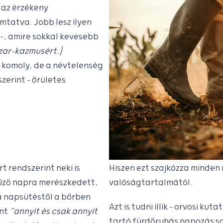
 az érzékeny
mtatva. Jobb lesz ilyen
 –, amire sokkal kevesebb
szar-kazmusért.)
on komoly, de a névtelenség
zerint – őrületes
t rendszerint neki is
Hiszen ezt szajkózza minden
tűző napra merészkedett,
valóságtartalmától.
 a napsütéstől a bőrben
Azt is tudni illik – orvosi ku
ont
“annyit és csak annyit
tartó fürdőruhás napozás so