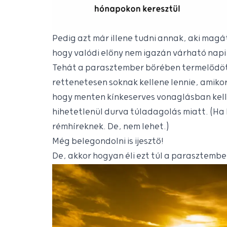
Pedig azt már illene tudni annak, aki mag
hogy valódi előny nem igazán várható nap
Tehát a parasztember bőrében termelődö
rettenetesen soknak kellene lennie, amikor
hogy menten kínkeserves vonaglásban kell
hihetetlenül durva túladagolás miatt. (Ha 
rémhíreknek. De, nem lehet.)
Még belegondolni is ijesztő!
De, akkor hogyan éli ezt túl a parasztembe