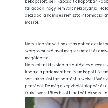
bekapcsolt, se kikapcsolt állapotban – ab
fakadóan, hogy nem volt neki olyanja. Hál
dézsából a hamis és rémisztő információka
másról.
Nem is igazán volt neki más ebben az életbe
szorgos munkájával megteremtett és amivel
megáldotta.
Nem volt neki szolgálati autója és puccos,
irodája a parlamentben. Nem kapott ő sem 
sem lakhatási támogatást a székesfőváro
pénzéből. De még a képviselői alapbér és 
frakcióvezetői és bizottsági pótlék sem ill