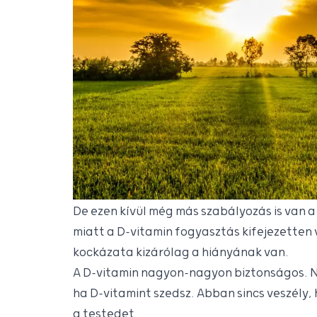
De ezen kívül még más szabályozás is van 
miatt a D-vitamin fogyasztás kifejezetten 
kockázata kizárólag a hiányának van.
A D-vitamin nagyon-nagyon biztonságos. N
ha D-vitamint szedsz. Abban sincs veszély, 
a testedet.