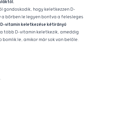
láktól.
ól gondoskodik, hogy keletkezzen D-
y a bőrben le legyen bontva a felesleges
 D-vitamin keletkezése kétirányú
a több D-vitamin keletkezik, ameddig
b bomlik le, amikor már sok van belőle.
.