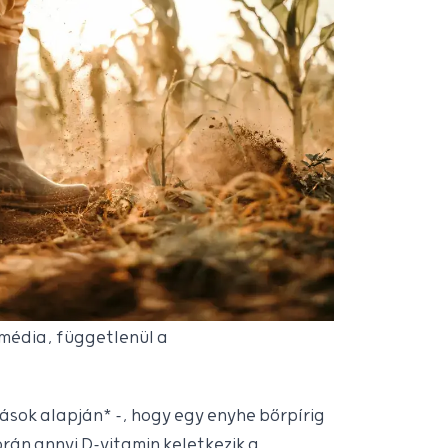
 média, függetlenül a
tatások alapján* –, hogy egy enyhe bőrpírig
rán annyi D-vitamin keletkezik a