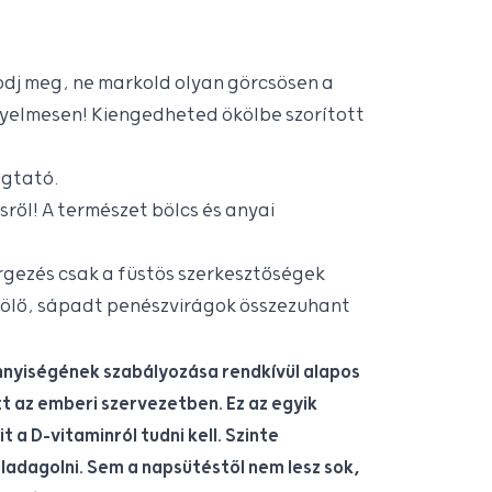
odj meg, ne markold olyan görcsösen a
ényelmesen! Kiengedheted ökölbe szorított
ugtató.
ről! A természet bölcs és anyai
rgezés csak a füstös szerkesztőségek
ölő, sápadt penészvirágok összezuhant
nnyiségének szabályozása rendkívül alapos
t az emberi szervezetben. Ez az egyik
 a D-vitaminról tudni kell. Szinte
ladagolni. Sem a napsütéstől nem lesz sok,